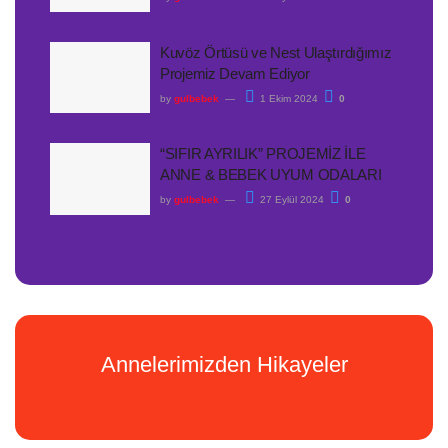
Kuvöz Örtüsü ve Nest Ulaştırdığımız
Projemiz Devam Ediyor
by
gulbebek
1 Ekim 2024
0
“SIFIR AYRILIK” PROJEMİZ İLE
ANNE & BEBEK UYUM ODALARI
by
gulbebek
27 Eylül 2024
0
Annelerimizden Hikayeler