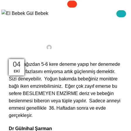
HASTANEDE
Prematüre Bebeğiniz Ne
Zaman Sizi Emebilir ?
On 4 Ekim 2024
06
06
06
06
06
06
06
04
04
04
04
04
Bebek ağızdan 5-6 kere deneme yapıp her denemede
yarıdan fazlasını emiyorsa artık güçlenmiş demektir.
AĞU
AĞU
AĞU
AĞU
AĞU
AĞU
AĞU
EKI
EKI
EKI
EKI
EKI
Sizi deneyebilir. Yoğun bakımda bebeğiniz monitöre
bağlı iken emzirebilirsiniz. Eğer çok zayıf emerse bu
sefere BESLEMEYEN EMZİRME deriz ve bebeğin
beslenmesi biberon veya tüple yapılır. Sadece anneyi
emmesi genellikle 36. Haftadan sonra ve evde
gerçekleşir.
Dr Gülnihal Şarman