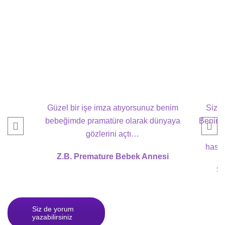
Güzel bir işe imza atıyorsunuz benim
Sizle
bebeğimde pramatüre olarak dünyaya
Benim b
gözlerini açtı…
gü
hasta
Z.B. Premature Bebek Annesi
S.
Siz de yorum
yazabilirsiniz