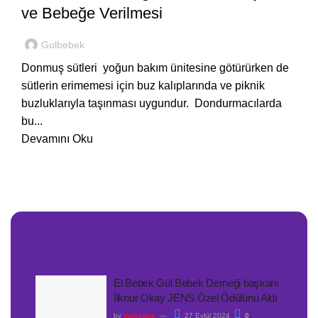
ve Bebeğe Verilmesi
Gulbebek
Donmuş sütleri yoğun bakım ünitesine götürürken de
sütlerin erimemesi için buz kalıplarında ve piknik
buzluklarıyla taşınması uygundur. Dondurmacılarda
bu...
Devamını Oku
El Bebek Gül Bebek Derneği başkanı
İlknur Okay JENS Özel Ödülünü Aldı
by
gulbebek
27 Eylül 2024
0