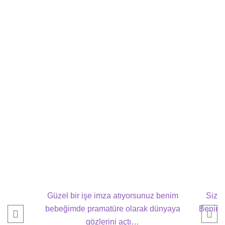
Güzel bir işe imza atıyorsunuz benim
Sizle
bebeğimde pramatüre olarak dünyaya
Benim b
gözlerini açtı…
gü