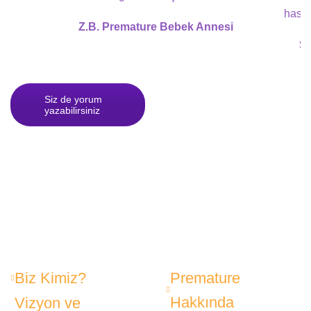
hasta
Z.B. Premature Bebek Annesi
S.
Siz de yorum
yazabilirsiniz
Biz Kimiz?
Premature
Hakkında
Vizyon ve