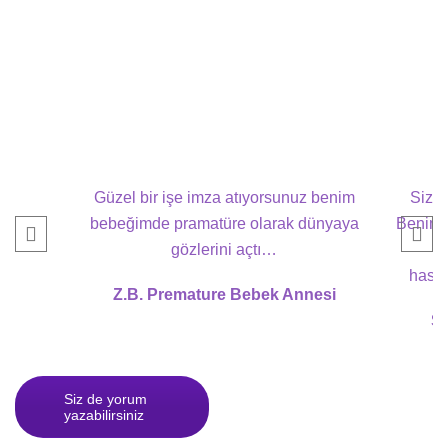
Güzel bir işe imza atıyorsunuz benim
Sizle
bebeğimde pramatüre olarak dünyaya
Benim b
gözlerini açtı…
gü
hasta
Z.B. Premature Bebek Annesi
S.
Siz de yorum
yazabilirsiniz