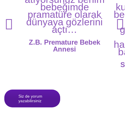
bebeğimde
ku
pramatüre olarak
beb
dünyaya gözlerini
açtı…
gü
Z.B. Premature Bebek
has
Annesi
ba
S.
Siz de yorum
yazabilirsiniz