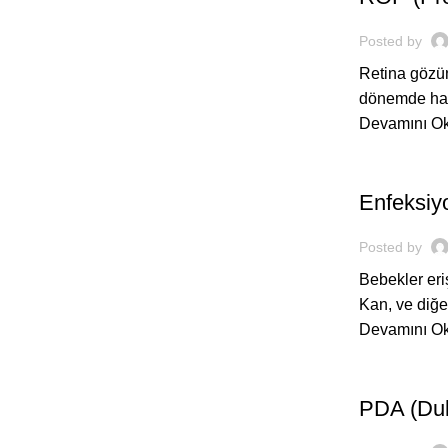
Posted by
Retina gözü
dönemde hast
Devamını O
,
BEBEĞIM
H
Enfeksiy
Posted by
Bebekler eri
Kan, ve diğer
Devamını O
,
BEBEĞIM
H
PDA (Duk