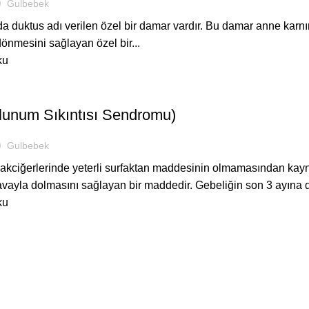
Gulbebek
da duktus adı verilen özel bir damar vardır. Bu damar anne kar
önmesini sağlayan özel bir...
ku
ASTANEDE
unum Sıkıntısı Sendromu)
Gulbebek
akciğerlerinde yeterli surfaktan maddesinin olmamasından kayna
avayla dolmasını sağlayan bir maddedir. Gebeliğin son 3 ayına d
ku