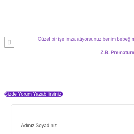
Güzel bir işe imza atıyorsunuz benim bebeği
Z.B. Prematur
Sizde Yorum Yazabilirsiniz
Red asterisk fields are required.
Adınız Soyadınız