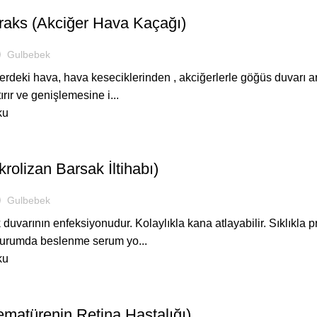
aks (Akciğer Hava Kaçağı)
Gulbebek
rdeki hava, hava keseciklerinden , akciğerlerle göğüs duvarı a
ırır ve genişlemesine i...
ku
ASTANEDE
olizan Barsak İltihabı)
Gulbebek
duvarının enfeksiyonudur. Kolaylıkla kana atlayabilir. Sıklık
 durumda beslenme serum yo...
ku
ASTANEDE
matürenin Retina Hastalığı)