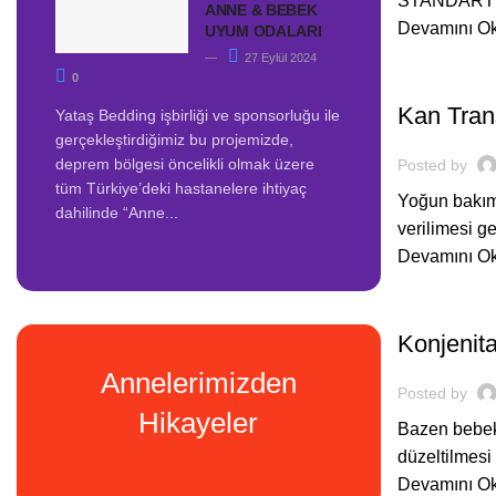
STANDARTLAR
ANNE & BEBEK
Devamını O
UYUM ODALARI
27 Eylül 2024
,
BEBEĞIM
H
0
Kan Tran
Yataş Bedding işbirliği ve sponsorluğu ile
gerçekleştirdiğimiz bu projemizde,
deprem bölgesi öncelikli olmak üzere
Posted by
tüm Türkiye’deki hastanelere ihtiyaç
Yoğun bakıma
dahilinde “Anne...
verilimesi ge
Devamını O
,
BEBEĞIM
H
Konjenita
Annelerimizden
Posted by
Hikayeler
Bazen bebekl
düzeltilmesi 
Devamını O