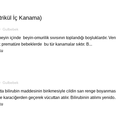
ASTANEDE
trikül İç Kanama)
Gulbebek
beyin içinde beyin-omurilik sıvısının toplandığı boşluklardır. Ven
k prematüre bebeklerde bu tür kanamalar sıktır. B...
ku
ASTANEDE
Gulbebek
utta bilirubin maddesinin birikmesiyle cildin sarı renge boyanmas
e karaciğerden geçerek vücuttan atılır. Bilirubinin atılımı yenido..
ku
ASTANEDE