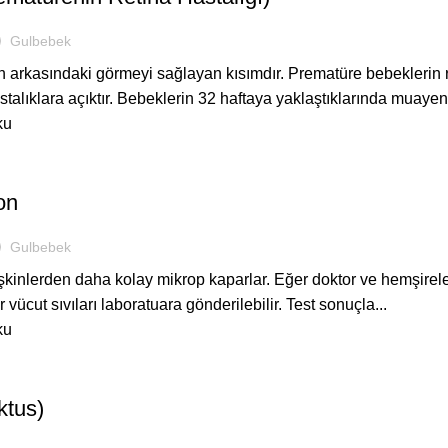
Gulbebek
n arkasındaki görmeyi sağlayan kısımdır. Prematüre bebeklerin
alıklara açıktır. Bebeklerin 32 haftaya yaklaştıklarında muayen.
ku
ASTANEDE
on
Gulbebek
şkinlerden daha kolay mikrop kaparlar. Eğer doktor ve hemşireler
 vücut sıvıları laboratuara gönderilebilir. Test sonuçla...
ku
ASTANEDE
tus)