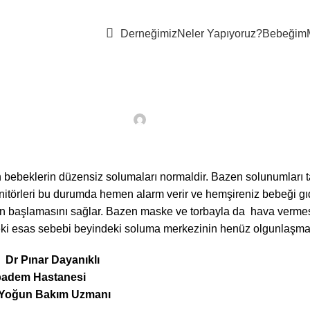
Derneğimiz
Neler Yapıyoruz?
Bebeğim
,
BEBEĞIM
HASTANEDE
ne (Solunum Duraklama
Posted by
On 4 Ekim 2024
bebeklerin düzensiz solumaları normaldir. Bazen solunumları t
törleri bu durumda hemen alarm verir ve hemşireniz bebeği gıdı
başlamasını sağlar. Bazen maske ve torbayla da hava vermesi g
ki esas sebebi beyindeki soluma merkezinin henüz olgunlaşmam
: Dr Pınar Dayanıklı
badem Hastanesi
Yoğun Bakım Uzmanı