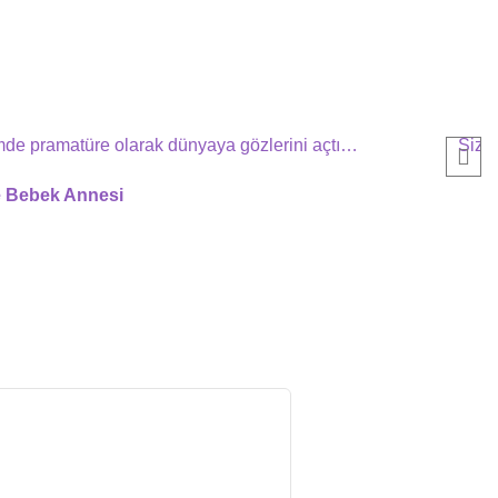
mde pramatüre olarak dünyaya gözlerini açtı…
Sizle
e Bebek Annesi
0 characters out of 500