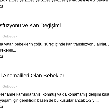
I1.Seviye 2.Seviye 3.Seviye4.Seviye 4A Seviye 4B Seviye Ta
ku
ASTANEDE
sfüzyonu ve Kan Değişimi
Gulbebek
 yatan bebeklerin çoğu, süreç içinde kan transfuzyonu alırlar. 
rekebili...
ku
ASTANEDE
l Anomalileri Olan Bebekler
Gulbebek
er anne karnında tanısı konmuş ya da konamamış gelişim kusur
yaşam için gereklidir, bazen de bu kusurlar ancak 1-2 yıl...
ku