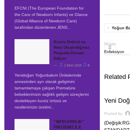
EFCNI (The European Foundation for
the Care of Newborn Infants) ve Glance
(Global Alliance of Newborn Care)
tarafından düzenlenen JENS...
Yoğun Ba
Kuvöz Örtüsü ve
Newer
Nest Ulaştırdığımız
Enfeksiyon
Projemiz Devam
Ediyor
1 Ekim 2024
0
Yenidoğan Yoğunbakım Ünitelerinde
Related 
annesinden ayrı olarak gelişimini
tamamlamaya çalışan Prematüre
,
BEBEĞIM
H
bebeklerimizin sağlıklı gelişim süreçlerini
Yeni Doğ
destekleyen kuvöz örtüsü ve
nestlerimizin üretimi...
Posted by
“SIFIR AYRILIK”
(Değişik:
PROJEMİZ İLE