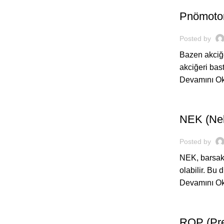
Pnömotor
Posted by
Bazen akciğe
akciğeri bast
Devamını O
,
BEBEĞIM
H
NEK (Nekr
Posted by
NEK, barsak 
olabilir. Bu
Devamını O
,
BEBEĞIM
H
ROP (Pre