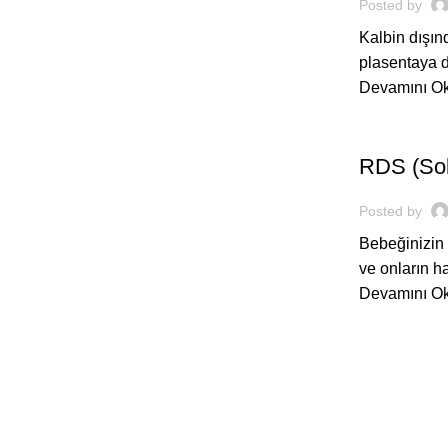
Posted by
Kalbin dışın
plasentaya d
Devamını O
,
BEBEĞIM
H
RDS (Sol
Posted by
Bebeğinizin 
ve onların h
Devamını O