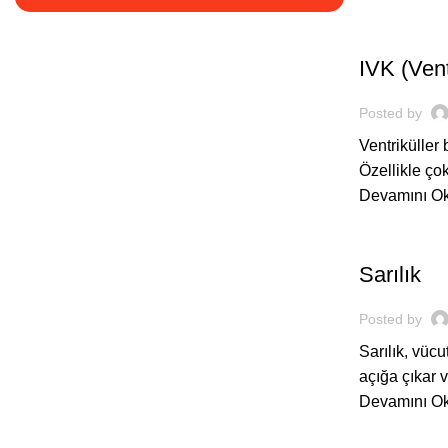
,
BEBEĞIM
H
IVK (Ven
Posted by
Ventriküller 
Özellikle ço
Devamını O
,
BEBEĞIM
H
Sarılık
Posted by
Sarılık, vüc
açığa çıkar v
Devamını O
,
BEBEĞIM
H