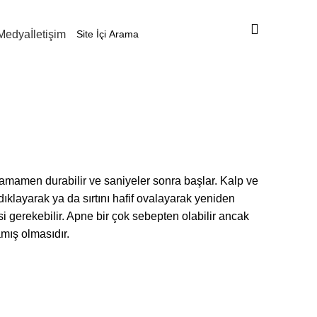
Medya
İletişim
sı)
amamen durabilir ve saniyeler sonra başlar. Kalp ve
klayarak ya da sırtını hafif ovalayarak yeniden
erekebilir. Apne bir çok sebepten olabilir ancak
ış olmasıdır.