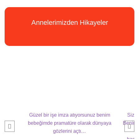
Annelerimizden Hikayeler
Güzel bir işe imza atıyorsunuz benim
Sizle
bebeğimde pramatüre olarak dünyaya
Benim b
gözlerini açtı…
gü