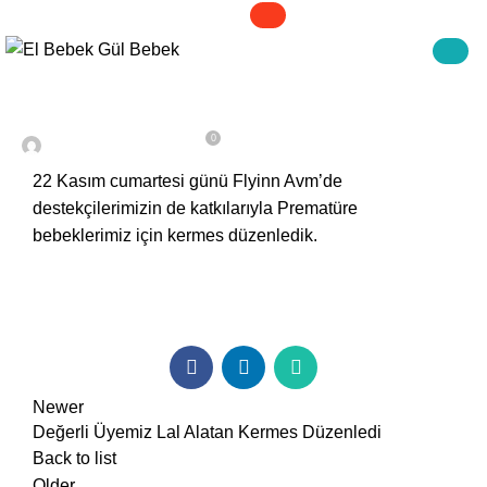
HABERLER&ETKINLIKLER
22 Kasım’da Flyinn AVM’de Kermes
Düzenledik.
0
On 10 Şubat 2018
22 Kasım cumartesi günü Flyinn Avm’de
destekçilerimizin de katkılarıyla Prematüre
bebeklerimiz için kermes düzenledik.
Newer
Değerli Üyemiz Lal Alatan Kermes Düzenledi
Back to list
Older