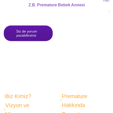
hasta
Z.B. Premature Bebek Annesi
S.
Siz de yorum
yazabilirsiniz
Biz Kimiz?
Premature
Hakkında
Vizyon ve