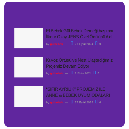
El Bebek Gül Bebek Derneği başkanı
İlknur Okay JENS Özel Ödülünü Aldı
by
gulbebek
27 Eylül 2024
0
Kuvöz Örtüsü ve Nest Ulaştırdığımız
Projemiz Devam Ediyor
by
gulbebek
1 Ekim 2024
0
“SIFIR AYRILIK” PROJEMİZ İLE
ANNE & BEBEK UYUM ODALARI
by
gulbebek
27 Eylül 2024
0